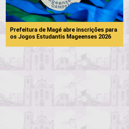
é abre inscrições para
ntis Mageenses 2026
Processo Seletivo 
convocação