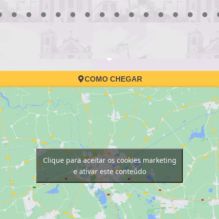
3
4
5
6
7
8
9
10
11
12
13
14
15
16
17
COMO CHEGAR
Clique para aceitar os cookies marketing
e ativar este conteúdo