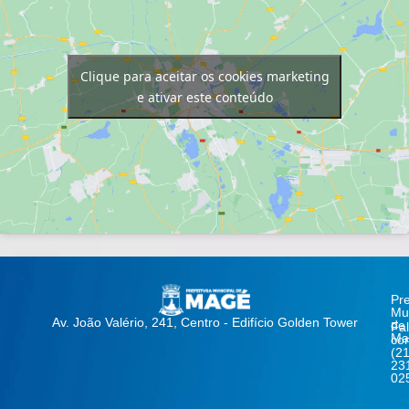
Clique para aceitar os cookies marketing
e ativar este conteúdo
Pre
Mun
Av. João Valério, 241, Centro - Edifício Golden Tower
de
Fa
Ma
co
(21
23
02