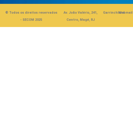
© Todos os direitos reservados
Av. João Valério, 241,
Garrinchinha
Webmail
- SECOM 2025
Centro, Magé, RJ