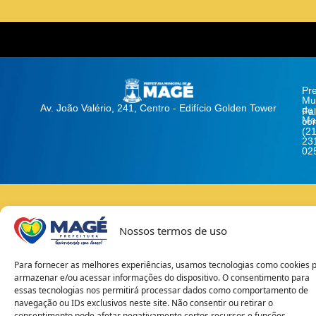
Pre
Mun
Av. João Valério, 241, Centro - Edifício Golden Tower
de
Fa
Ma
co
(21
23
02
© Todos os direitos
Av. João Valério, 241,
Garrinchinha
Webmai
Nossos termos de uso
reservados - SECOM 2026
Centro, Magé, RJ
Para fornecer as melhores experiências, usamos tecnologias como cookies 
armazenar e/ou acessar informações do dispositivo. O consentimento para
essas tecnologias nos permitirá processar dados como comportamento de
navegação ou IDs exclusivos neste site. Não consentir ou retirar o
consentimento pode afetar negativamente certos recursos e funções.