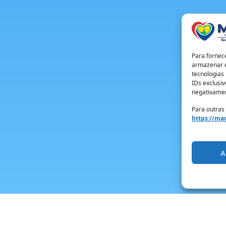
Para fornec
armazenar e
tecnologias
IDs exclusiv
negativamen
Para outras
https://mag
A