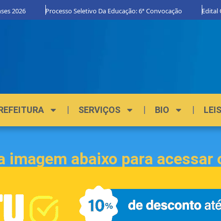
ses 2026
Processo Seletivo Da Educação: 6ª Convocação
Edital 
REFEITURA
SERVIÇOS
BIO
LEI
a imagem abaixo para acessar 