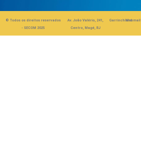
© Todos os direitos reservados
Av. João Valério, 241,
Garrinchinha
Webmail
- SECOM 2025
Centro, Magé, RJ