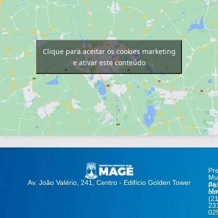
Clique para aceitar os cookies marketing
e ativar este conteúdo
Pre
Mun
Av. João Valério, 241, Centro - Edifício Golden Tower
de
Fa
Ma
co
(21
23
02