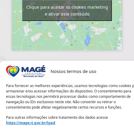
Clique para aceitar os cookies marketing
e ativar este conteúdo
Nossos termos de uso
Para fornecer as melhores experiências, usamos tecnologias como cookies 
armazenar e/ou acessar informações do dispositivo. O consentimento para
Pre
essas tecnologias nos permitirá processar dados como comportamento de
Mun
Av. João Valério, 241, Centro - Edifício Golden Tower
navegação ou IDs exclusivos neste site. Não consentir ou retirar o
de
Fa
Ma
consentimento pode afetar negativamente certos recursos e funções.
co
(21
23
Para outras informações sobre tratamento dos dados acesse
02
https://mage.rj.gov.br/lgpd