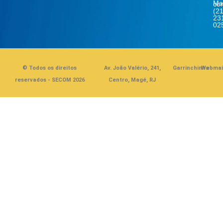
Ma
co
(21
23
02
© Todos os direitos
Av. João Valério, 241,
Garrinchinha
Webmai
reservados - SECOM 2026
Centro, Magé, RJ