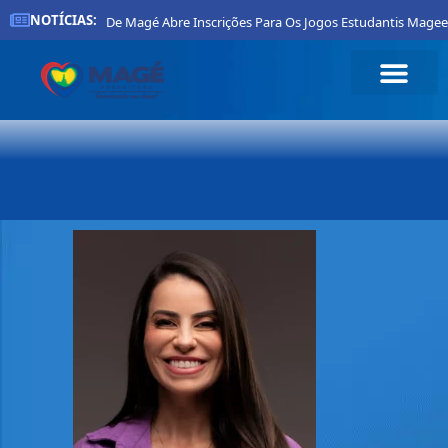
NOTÍCIAS:
Prefeitura De Magé Abre Inscrições Para Os Jogos Estudantis Mageen