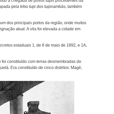
devido à chegada de povos tupis procedentes da
pada pela tribo tupi dos tupinambás, também
m dos principais portos da região, onde muitos
gnação atual. A vila foi elevada a cidade em
ecretos estaduais 1, de 8 de maio de 1892, e 1A,
io foi constituído com terras desmembradas do
tá. Era constituído de cinco distritos: Magé,