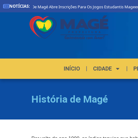
NOTÍCIAS:
Prefeitura De Magé Abre Inscrições Para Os Jogos Estudantis Mageense
INÍCIO
CIDADE
P
História de Magé