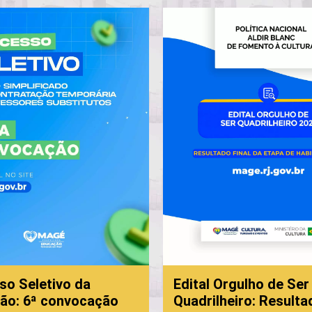
 Seletivo da
Edital Orgulho de Ser
o: 6ª convocação
Quadrilheiro: Resultado