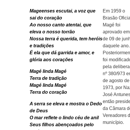
Mageenses escutai, a voz que
Em 1959 o
sai do coração
Brasão Oficia
Ao nosso canto atentai, que
Magé foi
eleva o nosso torrão
aprovado em
Nossa terra é querida, tem heróis
de 09 de jun
e tradições
daquele ano.
É ela que dá garrida e amor, e
Posteriormen
glória aos corações
foi modificad
pela deliber
Magé linda Magé
nº 380/973 e
Terra de tradição
de agosto de
Magé linda Magé
1973, por Na
Terra do coração
José Antune
então presid
A serra se eleva e mostra o Dedo
da Câmara d
de Deus
Vereadores 
O mar reflete o lindo céu de anil
município.
Seus filhos abençoados pelo