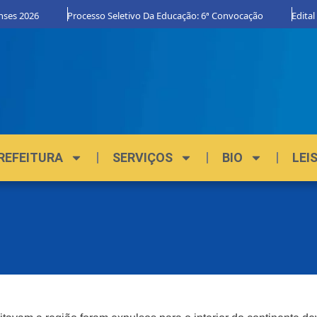
s 2026
Processo Seletivo Da Educação: 6ª Convocação
Edital Or
REFEITURA
SERVIÇOS
BIO
LEI