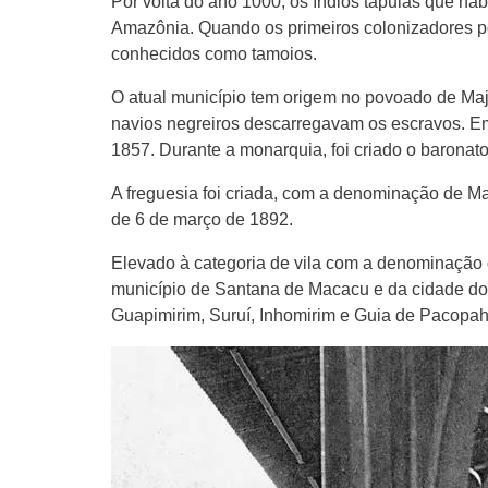
Por volta do ano 1000, os índios tapuias que ha
Amazônia. Quando os primeiros colonizadores p
conhecidos como tamoios.
O atual município tem origem no povoado de Maj
navios negreiros descarregavam os escravos. Em 
1857. Durante a monarquia, foi criado o barona
A freguesia foi criada, com a denominação de Ma
de 6 de março de 1892.
Elevado à categoria de vila com a denominação d
município de Santana de Macacu e da cidade do R
Guapimirim, Suruí, Inhomirim e Guia de Pacopah