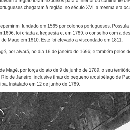
bitavam a região foram expulsos para o interior do continente 
ortugueses chegaram à região, no século XVI, a mesma era ocu
epemirim, fundado em 1565 por colonos portugueses. Possuía u
1696, foi criada a freguesia e, em 1789, o conselho com a desi
to de Magé em 1810. Este foi elevado a viscondado em 1811.
gé, por alvará, no dia 18 de janeiro de 1696; e também pelos d
e Magé, por força do ato de 9 de junho de 1789, o seu territór
io de Janeiro, inclusive ilhas do pequeno arquipélago de Paque
iba. Instalado em 12 de junho de 1789.