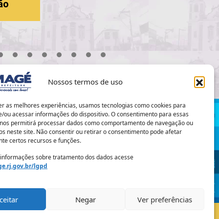
o
18
19
20
21
22
23
24
25
26
27
28
29
30
Nossos termos de uso
er as melhores experiências, usamos tecnologias como cookies para
/ou acessar informações do dispositivo. O consentimento para essas
 nos permitirá processar dados como comportamento de navegação ou
os neste site. Não consentir ou retirar o consentimento pode afetar
te certos recursos e funções.
Prefeitura Municipal de Magé
 informações sobre tratamento dos dados acesse
e.rj.gov.br/lgpd
ceitar
Negar
Ver preferências