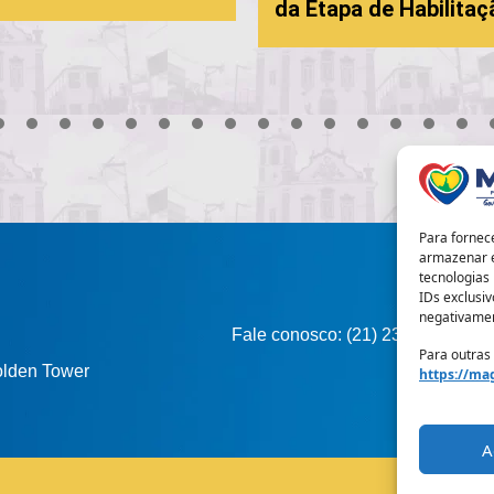
da Etapa de Habilitaçã
3
4
5
6
7
8
9
10
11
12
13
14
15
16
17
Para fornec
armazenar e
tecnologias
IDs exclusiv
negativamen
Fale conosco: (21) 2317-0253
Para outras
Golden Tower
https://mag
A