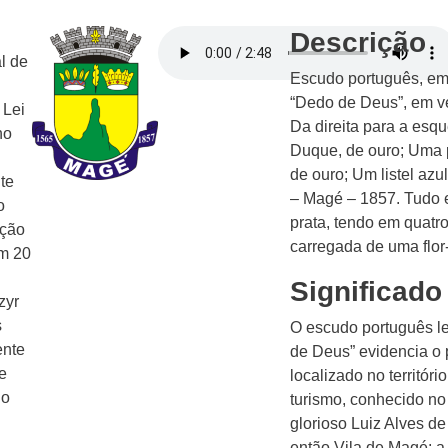
Descrição
l de
Escudo português, em
“Dedo de Deus”, em v
 Lei
Da direita para a esq
ho
Duque, de ouro; Uma p
de ouro; Um listel azu
te
– Magé – 1857. Tudo e
o
prata, tendo em quatro
ação
carregada de uma flor-
m 20
Significado
zyr
s
O escudo português le
ente
de Deus” evidencia o
e
localizado no territó
do
turismo, conhecido no
glorioso Luiz Alves d
então Vila de Magé: a