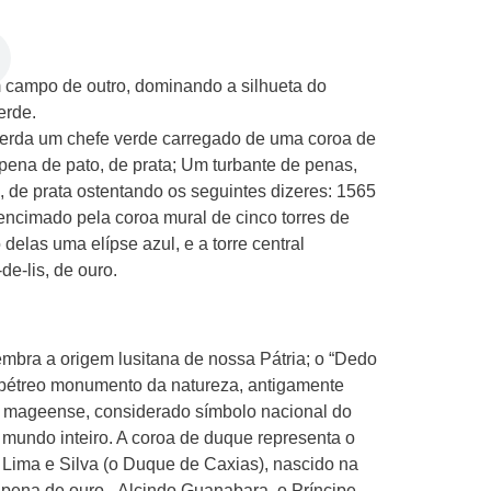
 campo de outro, dominando a silhueta do
erde.
uerda um chefe verde carregado de uma coroa de
ena de pato, de prata; Um turbante de penas,
l, de prata ostentando os seguintes dizeres: 1565
ncimado pela coroa mural de cinco torres de
 delas uma elípse azul, e a torre central
de-lis, de ouro.
mbra a origem lusitana de nossa Pátria; o “Dedo
 pétreo monumento da natureza, antigamente
rio mageense, considerado símbolo nacional do
 mundo inteiro. A coroa de duque representa o
e Lima e Silva (o Duque de Caxias), nascido na
 pena de ouro, Alcindo Guanabara, o Príncipe