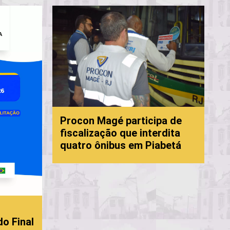
Pr
Procon Magé participa de
fo
fiscalização que interdita
co
quatro ônibus em Piabetá
Ma
 Final