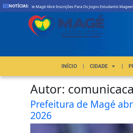
NOTÍCIAS:
Prefeitura De Magé Abre Inscrições Para Os Jogos Estudantis Mageenses 20
INÍCIO
CIDADE
P
Autor:
comunicac
Prefeitura de Magé abr
2026