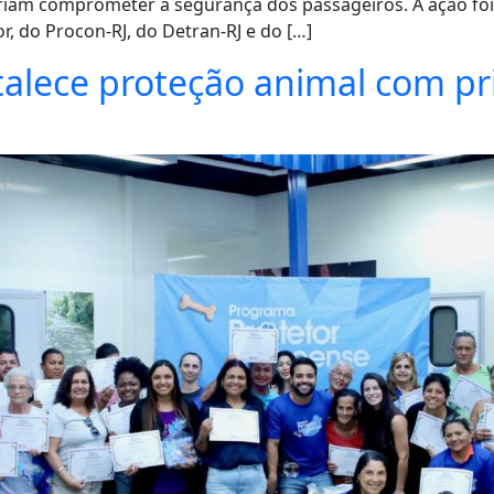
riam comprometer a segurança dos passageiros. A ação foi
, do Procon-RJ, do Detran-RJ e do […]
talece proteção animal com pr