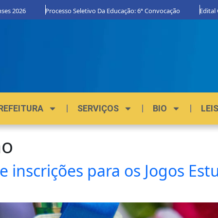
26
Processo Seletivo Da Educação: 6ª Convocação
Edital Orgulh
REFEITURA
SERVIÇOS
BIO
LEI
ao
e inscrições para os Jogos Es