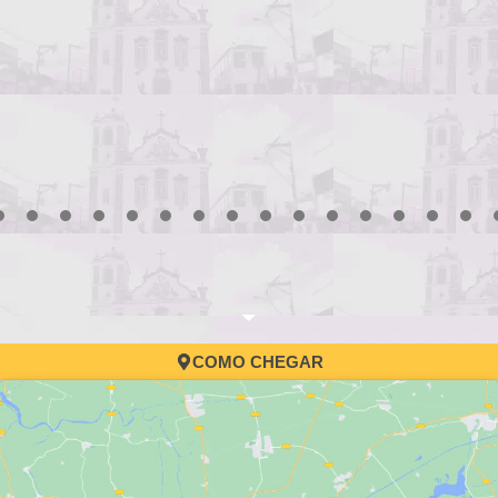
Processo Seletivo d
convocação
3
4
5
6
7
8
9
10
11
12
13
14
15
16
17
COMO CHEGAR