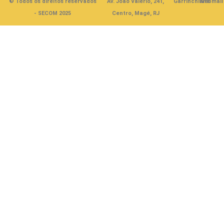
© Todos os direitos reservados
Av. João Valério, 241,
Garrinchinha
Webmail
- SECOM 2025
Centro, Magé, RJ