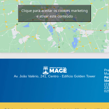
Clique para aceitar os cookies marketing
e ativar este conteúdo
Pre
Mun
Av. João Valério, 241, Centro - Edifício Golden Tower
de
Fa
Ma
co
(21
23
02