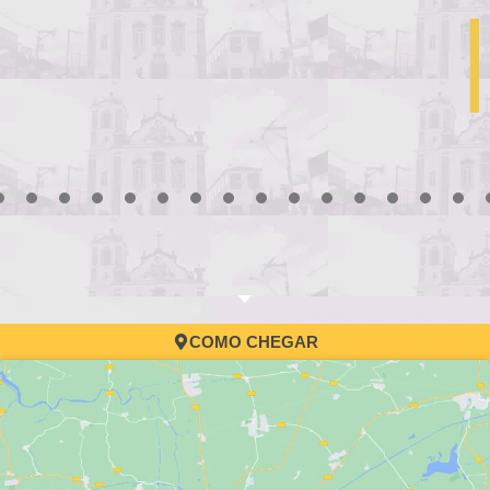
Processo Seletivo da Educação: 6ª
convocação
3
4
5
6
7
8
9
10
11
12
13
14
15
16
17
COMO CHEGAR