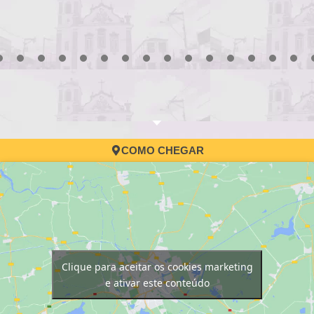
3
4
5
6
7
8
9
10
11
12
13
14
15
16
17
COMO CHEGAR
Clique para aceitar os cookies marketing
e ativar este conteúdo