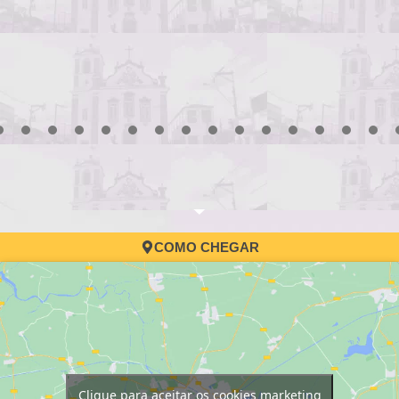
3
4
5
6
7
8
9
10
11
12
13
14
15
16
17
COMO CHEGAR
Clique para aceitar os cookies marketing