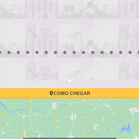
Processo Sel
convocação
3
4
5
6
7
8
9
10
11
12
13
14
15
16
17
COMO CHEGAR