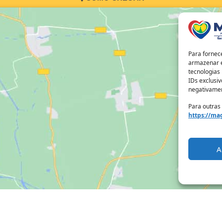
Para fornec
armazenar e
tecnologias
IDs exclusiv
negativamen
Para outras
https://mag
A