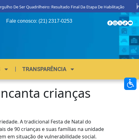
lho De Ser Quadrilheiro: Resultado Final Da Etapa De Habilitação
Proc
Fale conosco: (21) 2317-0253
S
TRANSPARÊNCIA
encanta crianças
iedade. A tradicional Festa de Natal do
ais de 90 crianças e suas famílias na unidade
m em situação de vulnerabilidade social.