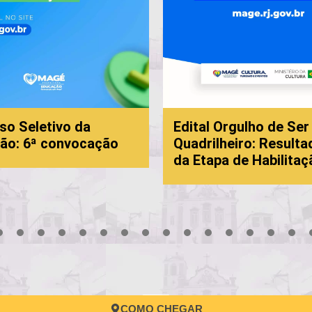
ivo da
Edital Orgulho de Ser
onvocação
Quadrilheiro: Resultado Final
da Etapa de Habilitação
3
4
5
6
7
8
9
10
11
12
13
14
15
16
17
COMO CHEGAR