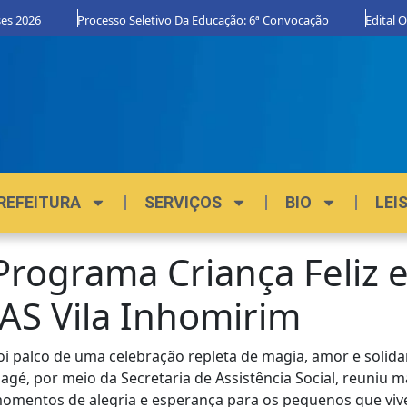
2026
Processo Seletivo Da Educação: 6ª Convocação
Edital Orgu
REFEITURA
SERVIÇOS
BIO
LEI
Programa Criança Feliz 
AS Vila Inhomirim
foi palco de uma celebração repleta de magia, amor e solidar
Magé, por meio da Secretaria de Assistência Social, reuniu m
momentos de alegria e esperança para os pequenos que vive