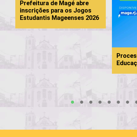
refeitura de Magé abre
nscrições para os Jogos
studantis Mageenses 2026
Processo Selet
Educação: 6ª c
1
2