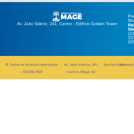
Pre
Mun
Av. João Valério, 241, Centro - Edifício Golden Tower
de
Fa
Ma
co
(21
23
02
© Todos os direitos reservados
Av. João Valério, 241,
Garrinchinha
Webmail
- SECOM 2025
Centro, Magé, RJ