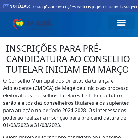
NOTÍCIAS:
Prefeitura De Magé Abre Inscrições Para Os Jogos Estudantis Mageens
INSCRIÇÕES PARA PRÉ-
CANDIDATURA AO CONSELHO
TUTELAR INICIAM EM MARÇO
O Conselho Municipal dos Direitos da Criança e
Adolescente (CMDCA) de Magé deu início ao processo
eleitoral dos Conselhos Tutelares I e II. Em outubro
serão eleitos dez conselheiros titulares e os suplentes
para atuação no período 2024-2028. Os interessados
poderão realizar a inscrição para pré-candidatura de
01/03/2023 a 31/03/2023.
Quem deseja se tornar pré-candidato ao Conselho