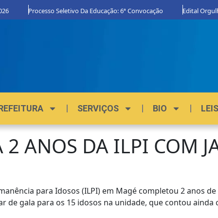
Processo Seletivo Da Educação: 6ª Convocação
Edital Orgulho De Ser 
REFEITURA
SERVIÇOS
BIO
LEI
 ANOS DA ILPI COM J
rmanência para Idosos (ILPI) em Magé completou 2 anos d
jantar de gala para os 15 idosos na unidade, que contou a