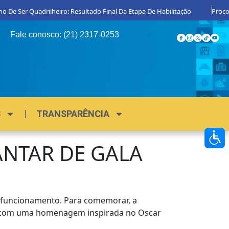
Quadrilheiro: Resultado Final Da Etapa De Habilitação
Procon Magé Par
Fale conosco: (21) 2317-0253
S
TRANSPARÊNCIA
ANTAR DE GALA
e funcionamento. Para comemorar, a
inda com uma homenagem inspirada no Oscar