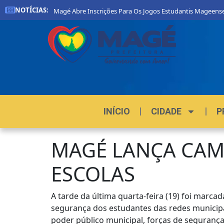
NOTÍCIAS:
Prefeitura De Magé Abre Inscrições Para Os Jogos Estudantis Mageenses 20
INÍCIO
CIDADE
P
MAGÉ LANÇA CAM
ESCOLAS
A tarde da última quarta-feira (19) foi marc
segurança dos estudantes das redes municipai
poder público municipal, forças de segurança