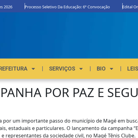
26
Processo Seletivo Da Educação: 6ª Convocação
Edital Orgulh
REFEITURA
SERVIÇOS
BIO
LEI
PANHA POR PAZ E SEG
ada por um importante passo do município de Magé em busca
s, estaduais e particulares. O lançamento da campanha “Ed
 e representantes da sociedade civil, no Magé Tênis Clube.