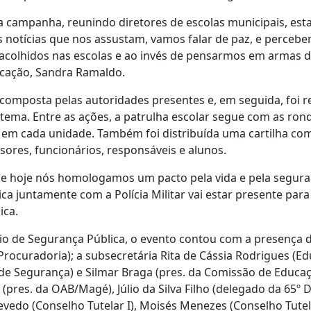
a campanha, reunindo diretores de escolas municipais, est
as notícias que nos assustam, vamos falar de paz, e perceb
 acolhidos nas escolas e ao invés de pensarmos em armas 
ucação, Sandra Ramaldo.
omposta pelas autoridades presentes e, em seguida, foi r
ma. Entre as ações, a patrulha escolar segue com as ronda
z em cada unidade. Também foi distribuída uma cartilha co
sores, funcionários, responsáveis e alunos.
e hoje nós homologamos um pacto pela vida e pela seguranç
ica juntamente com a Polícia Militar vai estar presente para
ica.
io de Segurança Pública, o evento contou com a presença dos
(Procuradoria); a subsecretária Rita de Cássia Rodrigues (Ed
 de Segurança) e Silmar Braga (pres. da Comissão de Educ
(pres. da OAB/Magé), Júlio da Silva Filho (delegado da 65º 
evedo (Conselho Tutelar I), Moisés Menezes (Conselho Tutela