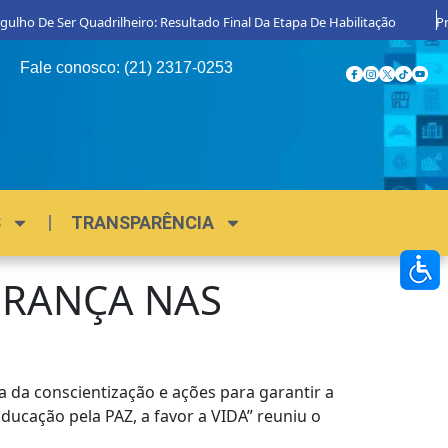
o De Ser Quadrilheiro: Resultado Final Da Etapa De Habilitação
Procon 
Fale conosco: (21) 2317-0253
S
TRANSPARÊNCIA
URANÇA NAS
 da conscientização e ações para garantir a
ucação pela PAZ, a favor a VIDA” reuniu o