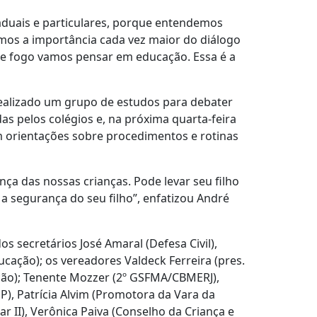
aduais e particulares, porque entendemos
emos a importância cada vez maior do diálogo
de fogo vamos pensar em educação. Essa é a
ealizado um grupo de estudos para debater
s pelos colégios e, na próxima quarta-feira
m orientações sobre procedimentos e rotinas
a das nossas crianças. Pode levar seu filho
 a segurança do seu filho”, enfatizou André
 secretários José Amaral (Defesa Civil),
ucação); os vereadores Valdeck Ferreira (pres.
ação); Tenente Mozzer (2º GSFMA/CBMERJ),
DP), Patrícia Alvim (Promotora da Vara da
r II), Verônica Paiva (Conselho da Criança e