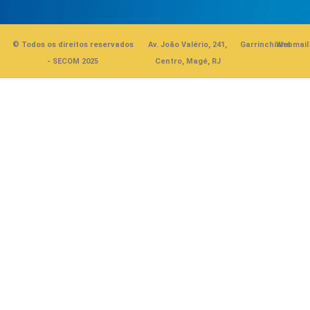
© Todos os direitos reservados
Av. João Valério, 241,
Garrinchinha
Webmail
- SECOM 2025
Centro, Magé, RJ