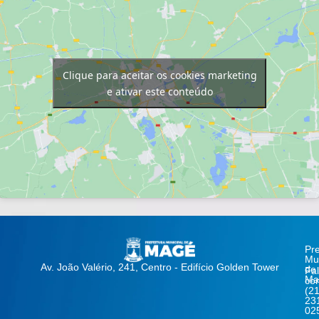
Clique para aceitar os cookies marketing
e ativar este conteúdo
Pre
Mun
Av. João Valério, 241, Centro - Edifício Golden Tower
de
Fa
Ma
co
(21
23
02