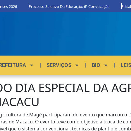
s 2026
Processo Seletivo Da Educação: 6ª Convocação
Edital Or
REFEITURA
SERVIÇOS
BIO
LEI
DO DIA ESPECIAL DA A
MACACU
 Agricultura de Magé participaram do evento que marcou o 
ras de Macacu. O evento teve como objetivo a troca de co
ável que o sistema convencional, técnicas de plantio e com