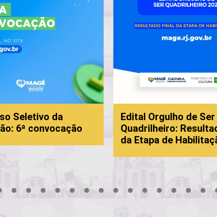
so Seletivo da
Edital Orgulho de Ser
ão: 6ª convocação
Quadrilheiro: Resulta
da Etapa de Habilitaç
3
4
5
6
7
8
9
10
11
12
13
14
15
16
17