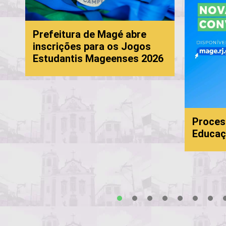
Prefeitura de Magé abre
inscrições para os Jogos
Estudantis Mageenses 2026
Proces
Educaç
s
1
2