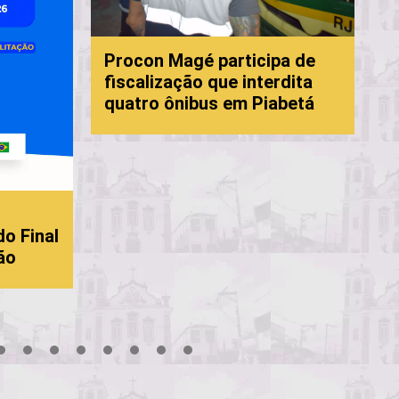
P
Procon Magé participa de
f
fiscalização que interdita
c
quatro ônibus em Piabetá
M
do Final
ão
18
19
20
21
22
23
24
25
26
27
28
29
30