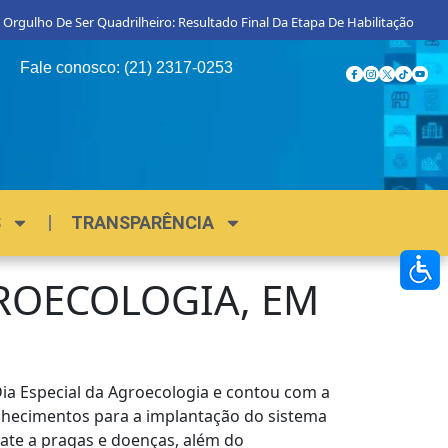
gulho De Ser Quadrilheiro: Resultado Final Da Etapa De Habilitação
Pro
Fale conosco: (21) 2317-0253
S
TRANSPARÊNCIA
GROECOLOGIA, EM
Dia Especial da Agroecologia e contou com a
nhecimentos para a implantação do sistema
bate a pragas e doenças, além do