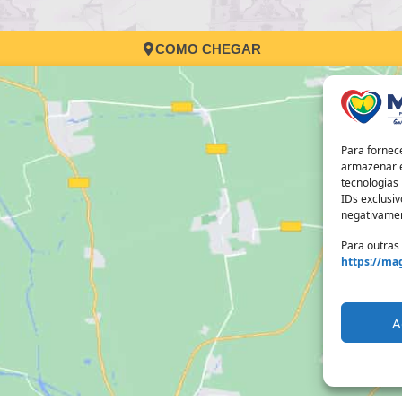
COMO CHEGAR
Para fornec
armazenar e
tecnologias
IDs exclusiv
negativamen
Para outras
https://mag
A