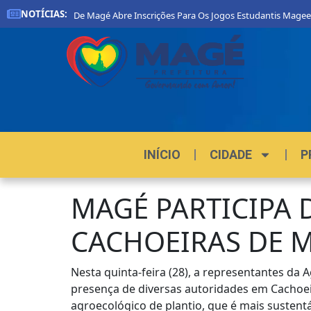
NOTÍCIAS:
Prefeitura De Magé Abre Inscrições Para Os Jogos Estudantis Mageense
INÍCIO
CIDADE
P
MAGÉ PARTICIPA 
CACHOEIRAS DE 
Nesta quinta-feira (28), a representantes da
presença de diversas autoridades em Cachoei
agroecológico de plantio, que é mais sustent