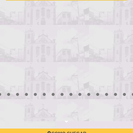
3
4
5
6
7
8
9
10
11
12
13
14
15
16
17