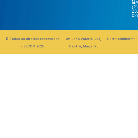
Ma
co
(21
23
02
© Todos os direitos reservados
Av. João Valério, 241,
Garrinchinha
Webmail
- SECOM 2025
Centro, Magé, RJ