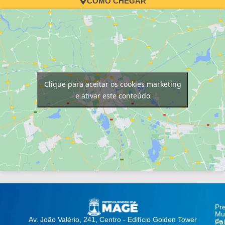
COMO CHEGAR
Clique para aceitar os cookies marketing
e ativar este conteúdo
Pre
Mun
Av. João Valério, 241, Centro - Edifício Golden Tower
de
Fa