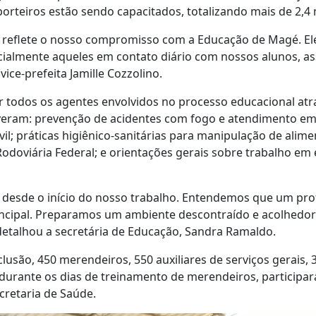
e porteiros estão sendo capacitados, totalizando mais de 2,4
eflete o nosso compromisso com a Educação de Magé. Ele 
ecialmente aqueles em contato diário com nossos alunos, 
ice-prefeita Jamille Cozzolino.
r todos os agentes envolvidos no processo educacional atra
iveram: prevenção de acidentes com fogo e atendimento em
il; práticas higiênico-sanitárias para manipulação de alime
 Rodoviária Federal; e orientações gerais sobre trabalho em
o desde o início do nosso trabalho. Entendemos que um pro
incipal. Preparamos um ambiente descontraído e acolhedor
detalhou a secretária de Educação, Sandra Ramaldo.
lusão, 450 merendeiros, 550 auxiliares de serviços gerais, 
, durante os dias de treinamento de merendeiros, participa
cretaria de Saúde.