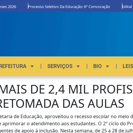
26
Processo Seletivo Da Educação: 6ª Convocação
Edital Orgulh
REFEITURA
SERVIÇOS
BIO
LEI
AIS DE 2,4 MIL PROFI
RETOMADA DAS AULAS
taria de Educação, aproveitou o recesso escolar no meio do 
 de aprimorar o atendimento aos estudantes. O 2º ciclo do
entes de apoio à inclusão. Nesta semana, de 25 a 28 de jul