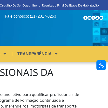
o De Ser Quadrilheiro: Resultado Final Da Etapa De Habilitação
Procon
Fale conosco: (21) 2317-0253
S
TRANSPARÊNCIA
SSIONAIS DA
ano letivo para qualificar profissionais de
 Programa de Formação Continuada e
ho, merendeiros, motoristas de transporte