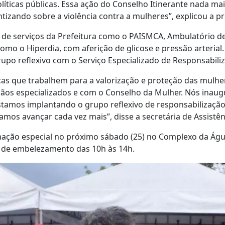
ticas públicas. Essa ação do Conselho Itinerante nada ma
ntizando sobre a violência contra a mulheres”, explicou a p
es de serviços da Prefeitura como o PAISMCA, Ambulatório 
mo o Hiperdia, com aferição de glicose e pressão arterial.
upo reflexivo com o Serviço Especializado de Responsabi
cas que trabalhem para a valorização e proteção das mulh
os especializados e com o Conselho da Mulher. Nós inaugu
stamos implantando o grupo reflexivo de responsabilizaç
amos avançar cada vez mais”, disse a secretária de Assistên
ção especial no próximo sábado (25) no Complexo da Água
 e de embelezamento das 10h às 14h.