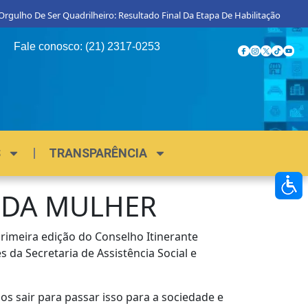
e Ser Quadrilheiro: Resultado Final Da Etapa De Habilitação
Procon Ma
Fale conosco: (21) 2317-0253
S
TRANSPARÊNCIA
E DA MULHER
imeira edição do Conselho Itinerante
 da Secretaria de Assistência Social e
 sair para passar isso para a sociedade e