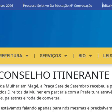
Processo Seletivo Da Educação: 6ª Convocação
Edital Orgulho D
REFEITURA
SERVIÇOS
BIO
LEI
 CONSELHO ITINERANT
 Mulher em Magé, a Praça Sete de Setembro recebeu a pr
os Direitos da Mulher em parceria com a Prefeitura através
, palestras e roda de conversa.
 estávamos falando apenas para nós mesmas e precisávamos