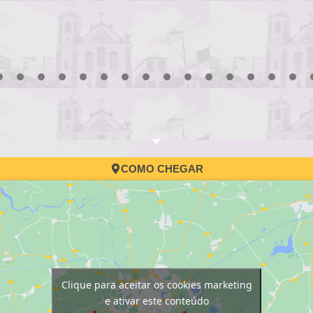
3
4
5
6
7
8
9
10
11
12
13
14
15
16
17
COMO CHEGAR
Clique para aceitar os cookies marketing
e ativar este conteúdo