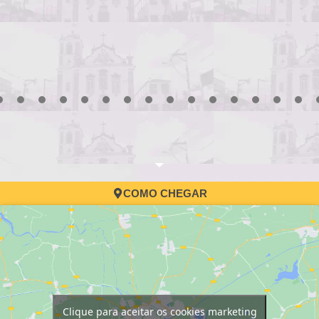
3
4
5
6
7
8
9
10
11
12
13
14
15
16
17
COMO CHEGAR
Clique para aceitar os cookies marketing