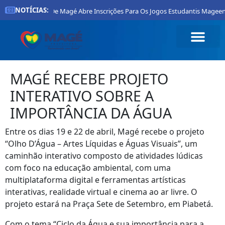
NOTÍCIAS:
Prefeitura De Magé Abre Inscrições Para Os Jogos Estudantis Mageen
MAGÉ RECEBE PROJETO
INTERATIVO SOBRE A
IMPORTÂNCIA DA ÁGUA
Entre os dias 19 e 22 de abril, Magé recebe o projeto
“Olho D’Água – Artes Líquidas e Águas Visuais”, um
caminhão interativo composto de atividades lúdicas
com foco na educação ambiental, com uma
multiplataforma digital e ferramentas artísticas
interativas, realidade virtual e cinema ao ar livre. O
projeto estará na Praça Sete de Setembro, em Piabetá.
Com o tema “Ciclo da Água e sua importância para a