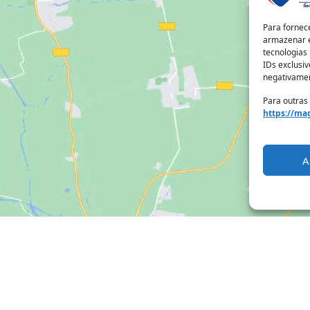
Para fornec
armazenar e
tecnologias
IDs exclusiv
negativamen
Para outras
https://mag
A
Clique para aceitar os cookies marketing
e ativar este conteúdo