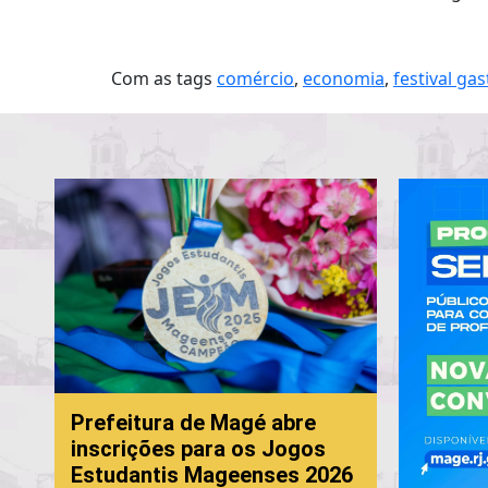
Com as tags
comércio
,
economia
,
festival ga
Prefeitura de Magé abre
inscrições para os Jogos
Estudantis Mageenses 2026