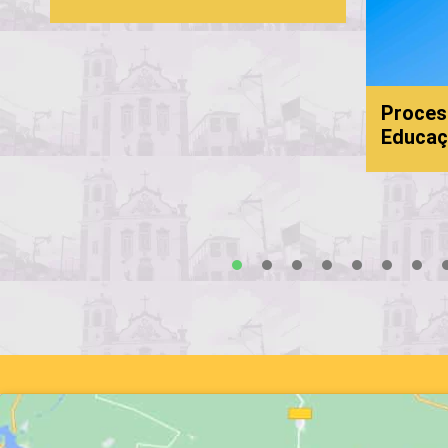
Proces
Educaç
s
1
2