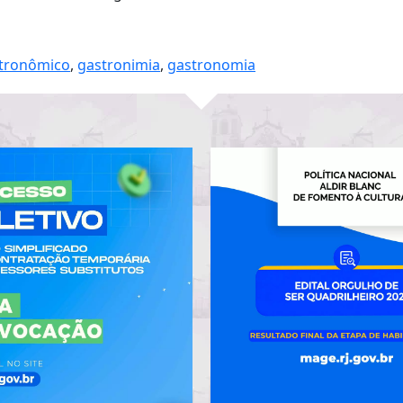
stronômico
,
gastronimia
,
gastronomia