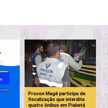
P
Procon Magé participa de
f
fiscalização que interdita
c
quatro ônibus em Piabetá