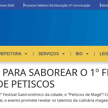
nses 2026
Processo Seletivo Da Educação: 6ª Convocação
Edital
REFEITURA
SERVIÇOS
BIO
LEI
 PARA SABOREAR O 1º F
E PETISCOS
2º Festival Gastronômico da cidade, o “Petiscos de Magé”! 
l, o evento promete revelar os talentos da culinária mage