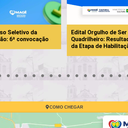
so Seletivo da
Edital Orgulho de Ser
ão: 6ª convocação
Quadrilheiro: Resulta
da Etapa de Habilitaç
3
4
5
6
7
8
9
10
11
12
13
14
15
16
17
COMO CHEGAR