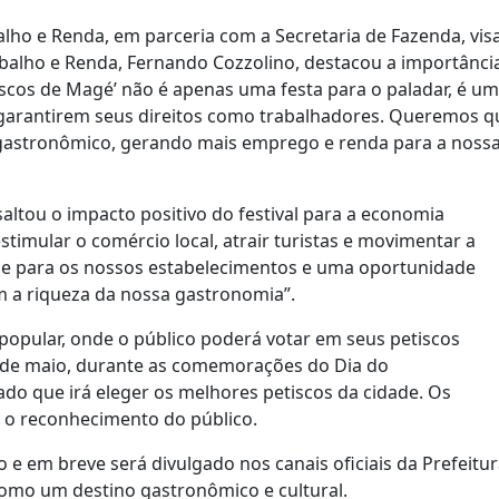
abalho e Renda, em parceria com a Secretaria de Fazenda, vis
balho e Renda, Fernando Cozzolino, destacou a importânci
etiscos de Magé’ não é apenas uma festa para o paladar, é
rantirem seus direitos como trabalhadores. Queremos que 
 gastronômico, gerando mais emprego e renda para a nossa 
altou o impacto positivo do festival para a economia
stimular o comércio local, atrair turistas e movimentar a
ine para os nossos estabelecimentos e uma oportunidade
 a riqueza da nossa gastronomia”.
popular, onde o público poderá votar em seus petiscos
1º de maio, durante as comemorações do Dia do
ado que irá eleger os melhores petiscos da cidade. Os
 o reconhecimento do público.
o e em breve será divulgado nos canais oficiais da Prefeitu
omo um destino gastronômico e cultural.