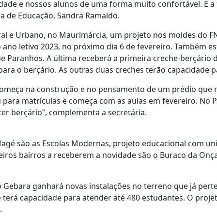
dade e nossos alunos de uma forma muito confortável. É a 
ia de Educação, Sandra Ramaldo.
ural e Urbano, no Maurimárcia, um projeto nos moldes do 
do ano letivo 2023, no próximo dia 6 de fevereiro. Também 
e Paranhos. A última receberá a primeira creche-berçário 
ara o berçário. As outras duas creches terão capacidade p
o começa na construção e no pensamento de um prédio que 
iu para matrículas e começa com as aulas em fevereiro. No
ter berçário”, complementa a secretária.
agé são as Escolas Modernas, projeto educacional com uni
rimeiros bairros a receberem a novidade são o Buraco da On
lio Gebara ganhará novas instalações no terreno que já per
, e terá capacidade para atender até 480 estudantes. O proje
.