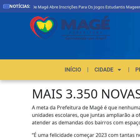
NOTÍCIAS:
efeitura De Magé Abre Inscrições Para Os Jogos Estudantis Mageenses 2026
INÍCIO
CIDADE
P
MAIS 3.350 NOVA
A meta da Prefeitura de Magé é que nenhuma 
unidades escolares, que juntas ampliarão a of
atender as demandas dos bairros com espaço 
“É uma felicidade começar 2023 com tantas no