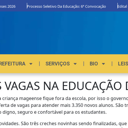
Processo Seletivo Da Educação: 6ª Convocação
Edital Orgulho 
REFEITURA
SERVIÇOS
BIO
LEI
S VAGAS NA EDUCAÇÃO
criança mageense fique fora da escola, por isso o governo
erta de vagas para atender mais 3.350 novos alunos. São tr
digno, seguro e confortável para os estudantes.
vidades. São três creches novinhas sendo finalizadas, que