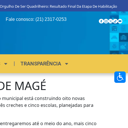
De Ser Quadrilheiro: Resultado Final Da Etapa De Habilitação
Procon M
Fale conosco: (21) 2317-0253
S
TRANSPARÊNCIA
 DE MAGÉ
 municipal está construindo oito novas
ês creches e cinco escolas, planejadas para
 entregaremos até o meio do ano, mais cinco