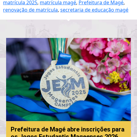
matrícula 2025
,
matrícula magé
,
Prefeitura de Magé
,
renovação de matrícula
,
secretaria de educação magé
Prefeitura de Magé abre inscrições para
os Jogos Estudantis Mageenses 2026