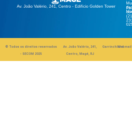
Mun
Av. João Valério, 241, Centro - Edifício Golden Tower
de
Fa
Ma
co
(21
23
02
© Todos os direitos reservados
Av. João Valério, 241,
Garrinchinha
Webmail
- SECOM 2025
Centro, Magé, RJ