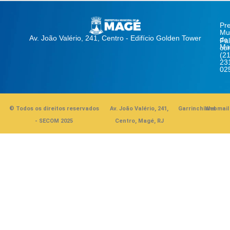
Pre
Mun
Av. João Valério, 241, Centro - Edifício Golden Tower
de
Fa
Ma
co
(21
23
02
© Todos os direitos reservados
Av. João Valério, 241,
Garrinchinha
Webmail
- SECOM 2025
Centro, Magé, RJ