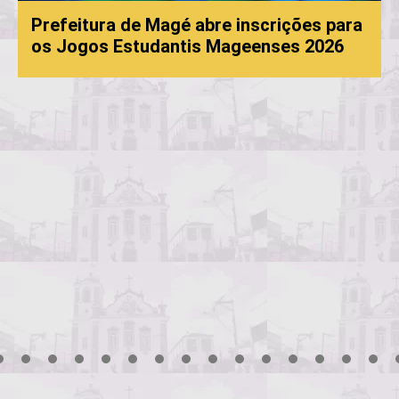
Prefeitura de Magé abre inscrições para
os Jogos Estudantis Mageenses 2026
3
4
5
6
7
8
9
10
11
12
13
14
15
16
17