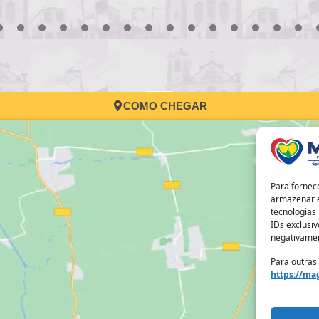
3
4
5
6
7
8
9
10
11
12
13
14
15
16
17
COMO CHEGAR
Para fornec
armazenar e
tecnologias
IDs exclusiv
negativamen
Para outras
https://mag