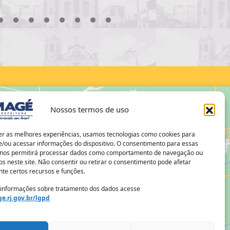
18
19
20
21
22
23
24
25
26
27
28
29
30
Nossos termos de uso
er as melhores experiências, usamos tecnologias como cookies para
/ou acessar informações do dispositivo. O consentimento para essas
 nos permitirá processar dados como comportamento de navegação ou
os neste site. Não consentir ou retirar o consentimento pode afetar
te certos recursos e funções.
 informações sobre tratamento dos dados acesse
e.rj.gov.br/lgpd