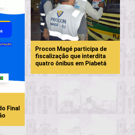
P
Procon Magé participa de
f
fiscalização que interdita
c
quatro ônibus em Piabetá
M
do Final
ão