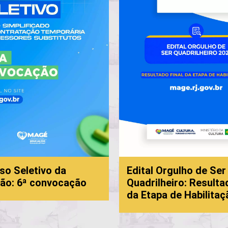
so Seletivo da
Edital Orgulho de Ser
ão: 6ª convocação
Quadrilheiro: Resulta
da Etapa de Habilitaç