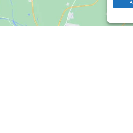
A
Clique para aceitar os cookies marketing
e ativar este conteúdo