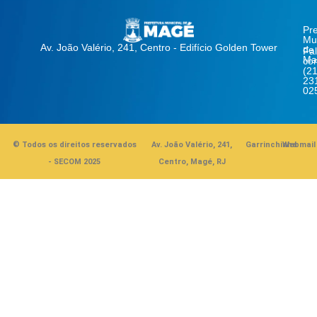
Pre
Mun
Av. João Valério, 241, Centro - Edifício Golden Tower
de
Fa
Ma
co
(21
23
02
© Todos os direitos reservados
Av. João Valério, 241,
Garrinchinha
Webmail
- SECOM 2025
Centro, Magé, RJ