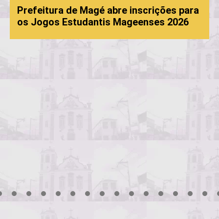
Prefeitura de Magé abre inscrições para
os Jogos Estudantis Mageenses 2026
3
4
5
6
7
8
9
10
11
12
13
14
15
16
17