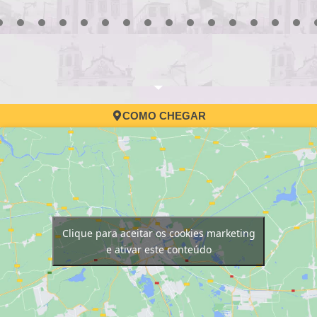
3
4
5
6
7
8
9
10
11
12
13
14
15
16
17
COMO CHEGAR
Clique para aceitar os cookies marketing
e ativar este conteúdo