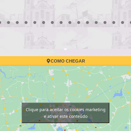
3
4
5
6
7
8
9
10
11
12
13
14
15
16
17
COMO CHEGAR
Clique para aceitar os cookies marketing
e ativar este conteúdo