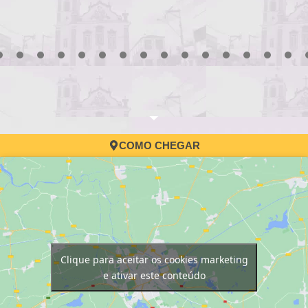
3
4
5
6
7
8
9
10
11
12
13
14
15
16
17
COMO CHEGAR
Clique para aceitar os cookies marketing
e ativar este conteúdo