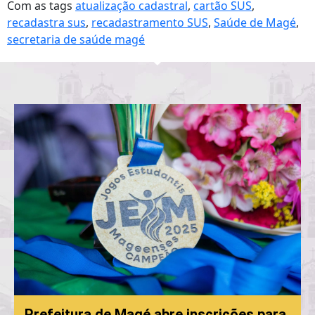
Com as tags
atualização cadastral
,
cartão SUS
,
recadastra sus
,
recadastramento SUS
,
Saúde de Magé
,
secretaria de saúde magé
Prefeitura de Magé abre inscrições para