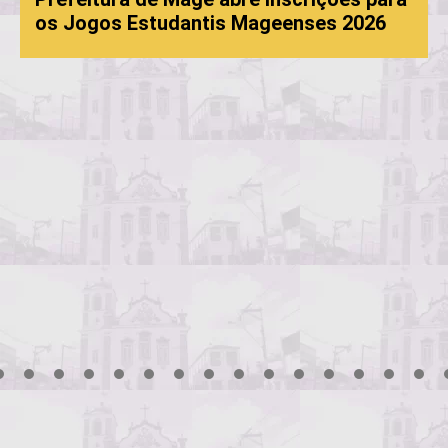
os Jogos Estudantis Mageenses 2026
3
4
5
6
7
8
9
10
11
12
13
14
15
16
17