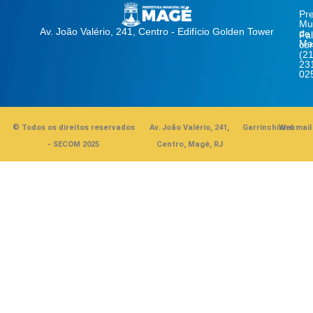
Pre
Mun
Av. João Valério, 241, Centro - Edifício Golden Tower
de
Fa
Ma
co
(21
23
02
© Todos os direitos reservados
Av. João Valério, 241,
Garrinchinha
Webmail
- SECOM 2025
Centro, Magé, RJ