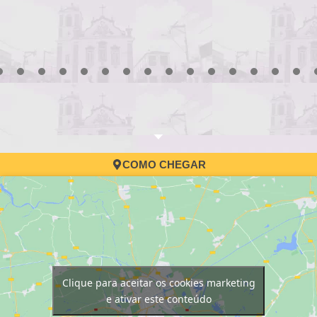
3
4
5
6
7
8
9
10
11
12
13
14
15
16
17
COMO CHEGAR
Clique para aceitar os cookies marketing
e ativar este conteúdo