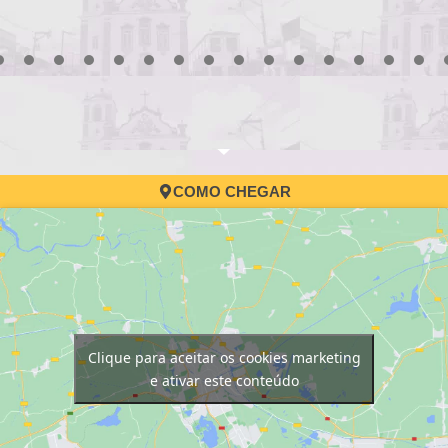
3
4
5
6
7
8
9
10
11
12
13
14
15
16
17
COMO CHEGAR
Clique para aceitar os cookies marketing
e ativar este conteúdo