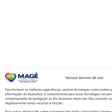
Nossos termos de uso
Para fornecer as melhores experiências, usamos tecnologias como cookies 
informações do dispositivo. O consentimento para essas tecnologias nos pe
comportamento de navegação ou IDs exclusivos neste site. Não consentir ou
negativamente certos recursos e funções.
Para outras informações sobre tratamento dos dados acesse
https://mage.