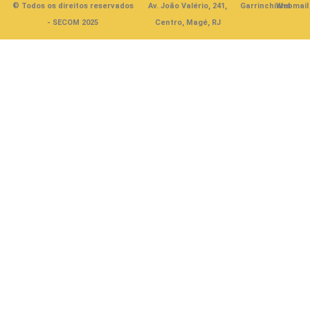
© Todos os direitos reservados
Av. João Valério, 241,
Garrinchinha
Webmail
- SECOM 2025
Centro, Magé, RJ