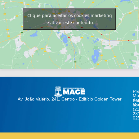
Clique para aceitar os cookies marketing
e ativar este conteúdo
Pre
Mun
Av. João Valério, 241, Centro - Edifício Golden Tower
de
Fa
Ma
co
(21
23
02