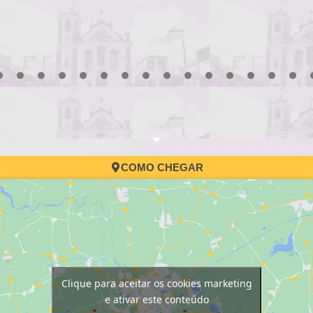
3
4
5
6
7
8
9
10
11
12
13
14
15
16
17
COMO CHEGAR
Clique para aceitar os cookies marketing
e ativar este conteúdo