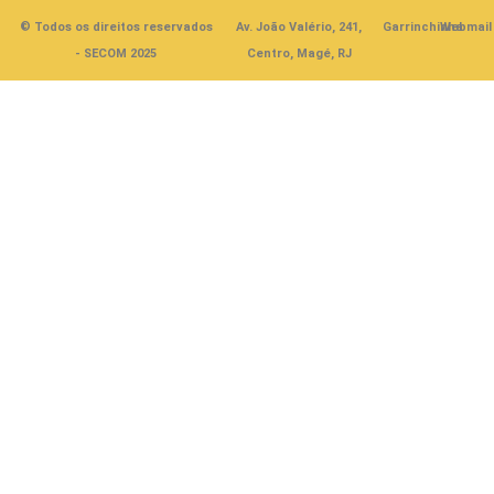
© Todos os direitos reservados
Av. João Valério, 241,
Garrinchinha
Webmail
- SECOM 2025
Centro, Magé, RJ