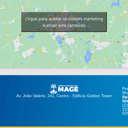
Clique para aceitar os cookies marketing
e ativar este conteúdo
Pre
Mun
Av. João Valério, 241, Centro - Edifício Golden Tower
de
Fa
Ma
co
(21
23
02