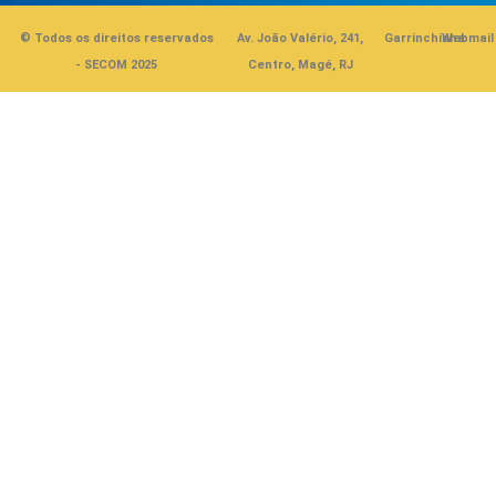
© Todos os direitos reservados
Av. João Valério, 241,
Garrinchinha
Webmail
- SECOM 2025
Centro, Magé, RJ