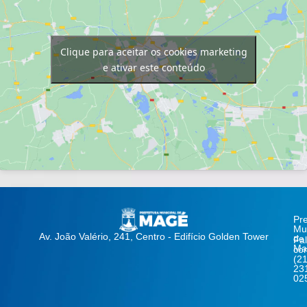
Clique para aceitar os cookies marketing
e ativar este conteúdo
Pre
Mun
Av. João Valério, 241, Centro - Edifício Golden Tower
de
Fa
Ma
co
(21
23
02