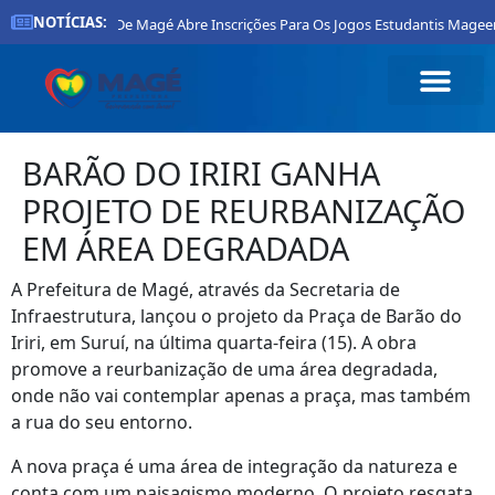
NOTÍCIAS:
Prefeitura De Magé Abre Inscrições Para Os Jogos Estudantis Mageens
BARÃO DO IRIRI GANHA
PROJETO DE REURBANIZAÇÃO
EM ÁREA DEGRADADA
A Prefeitura de Magé, através da Secretaria de
Infraestrutura, lançou o projeto da Praça de Barão do
Iriri, em Suruí, na última quarta-feira (15). A obra
promove a reurbanização de uma área degradada,
onde não vai contemplar apenas a praça, mas também
a rua do seu entorno.
A nova praça é uma área de integração da natureza e
conta com um paisagismo moderno. O projeto resgata