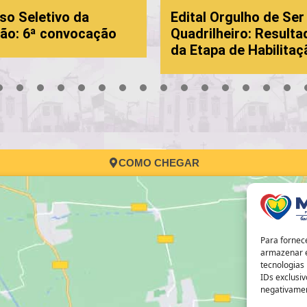
so Seletivo da
Edital Orgulho de Ser
ão: 6ª convocação
Quadrilheiro: Resulta
da Etapa de Habilitaç
3
4
5
6
7
8
9
10
11
12
13
14
15
16
17
COMO CHEGAR
Para fornec
armazenar e
tecnologias
IDs exclusiv
negativamen