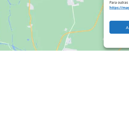
Para outras
https://mag
A
Clique para aceitar os cookies marketing
e ativar este conteúdo