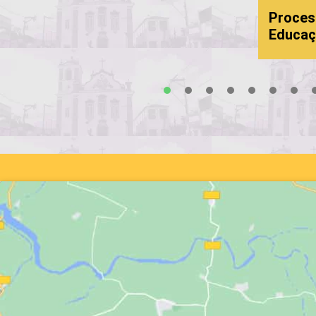
s
Proces
Educaç
1
2