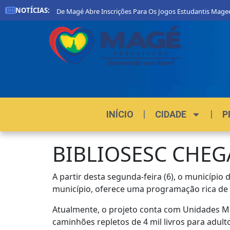
NOTÍCIAS:
l
Prefeitura De Magé Abre Inscrições Para Os Jogos Estudantis Magee
INÍCIO
CIDADE
P
BIBLIOSESC CHEG
A partir desta segunda-feira (6), o município 
município, oferece uma programação rica de a
Atualmente, o projeto conta com Unidades Móv
caminhões repletos de 4 mil livros para adulto