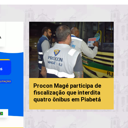
P
Procon Magé participa de
f
fiscalização que interdita
c
quatro ônibus em Piabetá
M