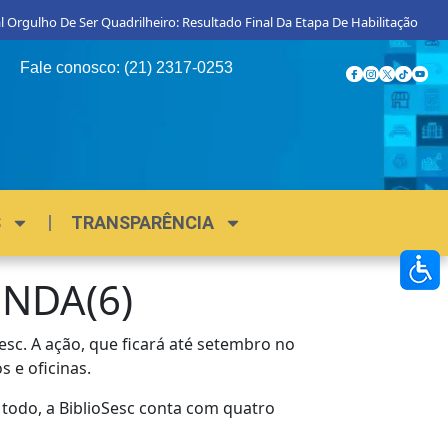
 Orgulho De Ser Quadrilheiro: Resultado Final Da Etapa De Habilitação
Fale conosco: (21) 2317-0253
S
TRANSPARÊNCIA
NDA(6)
Sesc. A ação, que ficará até setembro no
 e oficinas.
todo, a BiblioSesc conta com quatro