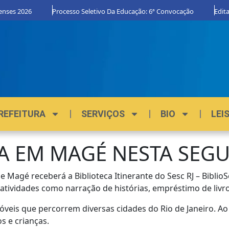
nses 2026
Processo Seletivo Da Educação: 6ª Convocação
Edital
REFEITURA
SERVIÇOS
BIO
LEI
A EM MAGÉ NESTA SEGU
de Magé receberá a Biblioteca Itinerante do Sesc RJ – Biblio
tividades como narração de histórias, empréstimo de livros
eis que percorrem diversas cidades do Rio de Janeiro. Ao 
s e crianças.