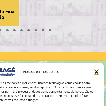
do Final
ão
18
19
20
21
22
23
24
25
26
27
28
29
30
Nossos termos de uso
er as melhores experiências, usamos tecnologias como cookies para
/ou acessar informações do dispositivo. O consentimento para essas
 nos permitirá processar dados como comportamento de navegação ou
os neste site. Não consentir ou retirar o consentimento pode afetar
te certos recursos e funções.