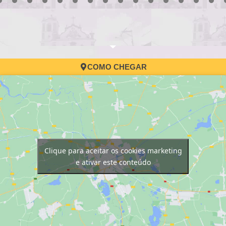
3
4
5
6
7
8
9
10
11
12
13
14
15
16
17
COMO CHEGAR
Clique para aceitar os cookies marketing
e ativar este conteúdo