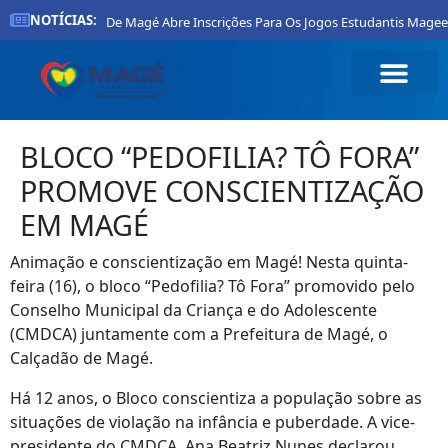
NOTÍCIAS:
Prefeitura De Magé Abre Inscrições Para Os Jogos Estudantis Mageens
BLOCO “PEDOFILIA? TÔ FORA”
PROMOVE CONSCIENTIZAÇÃO
EM MAGÉ
Animação e conscientização em Magé! Nesta quinta-
feira (16), o bloco “Pedofilia? Tô Fora” promovido pelo
Conselho Municipal da Criança e do Adolescente
(CMDCA) juntamente com a Prefeitura de Magé, o
Calçadão de Magé.
Há 12 anos, o Bloco conscientiza a população sobre as
situações de violação na infância e puberdade. A vice-
presidente do CMDCA, Ana Beatriz Nunes declarou