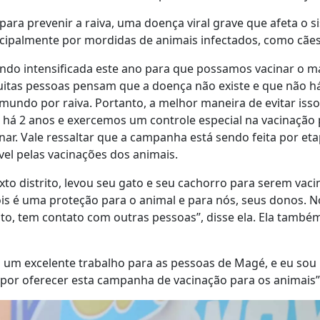
para prevenir a raiva, uma doença viral grave que afeta o 
ncipalmente por mordidas de animais infectados, como cães
endo intensificada este ano para que possamos vacinar o m
itas pessoas pensam que a doença não existe e que não h
 mundo por raiva. Portanto, a melhor maneira de evitar isso
 há 2 anos e exercemos um controle especial na vacinaçã
. Vale ressaltar que a campanha está sendo feita por etapa
vel pelas vacinações dos animais.
xto distrito, levou seu gato e seu cachorro para serem vaci
ois é uma proteção para o animal e para nós, seus donos. 
tanto, tem contato com outras pessoas”, disse ela. Ela tam
do um excelente trabalho para as pessoas de Magé, e eu sou
 por oferecer esta campanha de vacinação para os animais”,