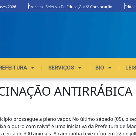
Processo Seletivo Da Educação: 6ª Convocação
Edital Orgulho 
REFEITURA
SERVIÇOS
BIO
LEI
CINAÇÃO ANTIRRÁBICA
ípio prossegue a pleno vapor. No último sábado (05), o sex
 o outro com raiva” é uma iniciativa da Prefeitura de Mag
cerca de 300 animais. A campanha teve início em 22 de julh