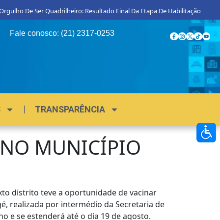
De Ser Quadrilheiro: Resultado Final Da Etapa De Habilitação
Procon M
Fale conosco: (21) 2317-0253
S
TRANSPARÊNCIA
 NO MUNICÍPIO
to distrito teve a oportunidade de vacinar
é, realizada por intermédio da Secretaria de
o e se estenderá até o dia 19 de agosto.