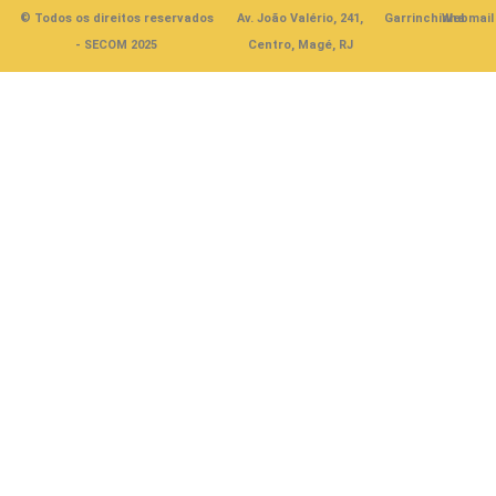
© Todos os direitos reservados
Av. João Valério, 241,
Garrinchinha
Webmail
- SECOM 2025
Centro, Magé, RJ