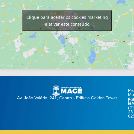
Clique para aceitar os cookies marketing
e ativar este conteúdo
Pre
Mun
Av. João Valério, 241, Centro - Edifício Golden Tower
de
Fa
Ma
co
(21
23
02