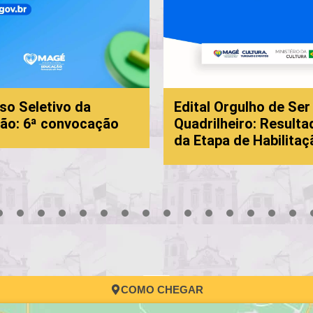
eletivo da
Edital Orgulho de Ser
 6ª convocação
Quadrilheiro: Resultado F
da Etapa de Habilitação
3
4
5
6
7
8
9
10
11
12
13
14
15
16
17
COMO CHEGAR