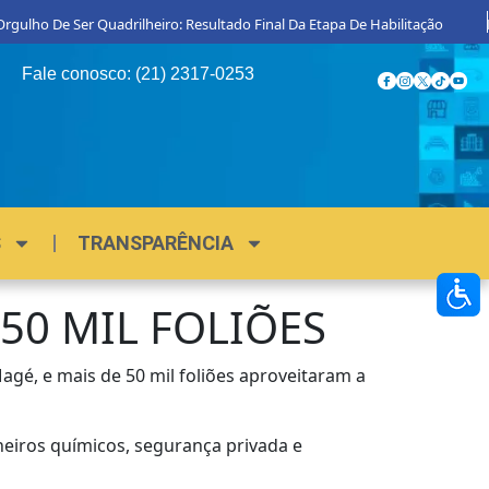
ulho De Ser Quadrilheiro: Resultado Final Da Etapa De Habilitação
Pro
Fale conosco: (21) 2317-0253
S
TRANSPARÊNCIA
50 MIL FOLIÕES
agé, e mais de 50 mil foliões aproveitaram a
nheiros químicos, segurança privada e