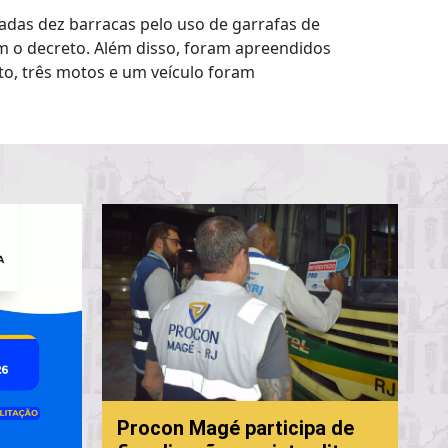
das dez barracas pelo uso de garrafas de
em o decreto. Além disso, foram apreendidos
o, três motos e um veículo foram
Prefe
Procon Magé participa de