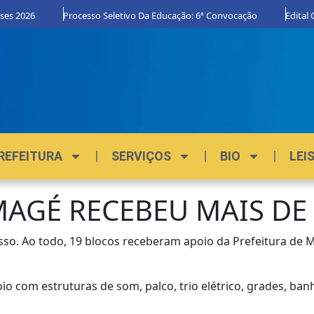
 2026
Processo Seletivo Da Educação: 6ª Convocação
Edital Org
REFEITURA
SERVIÇOS
BIO
LEI
MAGÉ RECEBEU MAIS DE 
so. Ao todo, 19 blocos receberam apoio da Prefeitura de M
io com estruturas de som, palco, trio elétrico, grades, ba