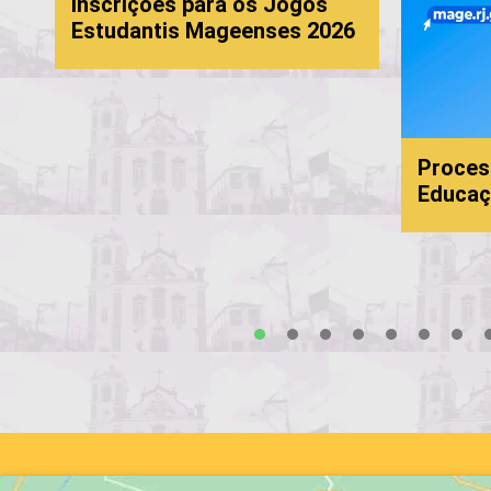
inscrições para os Jogos
Estudantis Mageenses 2026
Processo S
Educação:
1
2