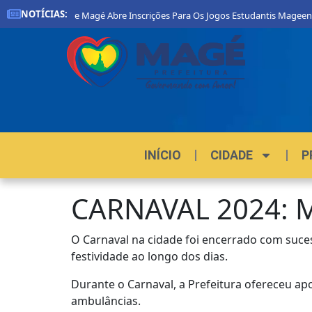
NOTÍCIAS:
Prefeitura De Magé Abre Inscrições Para Os Jogos Estudantis Mageenses
INÍCIO
CIDADE
P
CARNAVAL 2024: 
O Carnaval na cidade foi encerrado com suces
festividade ao longo dos dias.
Durante o Carnaval, a Prefeitura ofereceu apo
ambulâncias.