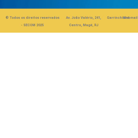
© Todos os direitos reservados
Av. João Valério, 241,
Garrinchinha
Webmail
- SECOM 2025
Centro, Magé, RJ