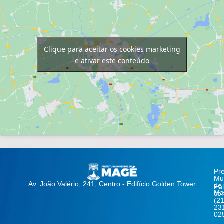
Clique para aceitar os cookies marketing
e ativar este conteúdo
Pre
Mun
Av. João Valério, 241, Centro - Edifício Golden Tower
de
Fa
Ma
co
(21
23
02