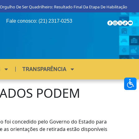
Orgulho De Ser Quadrilheiro: Resultado Final Da Etapa De Habilitação
P
Fale conosco: (21) 2317-0253
S
TRANSPARÊNCIA
LADOS PODEM
io foi concedido pelo Governo do Estado para
e as orientações de retirada estão disponíveis