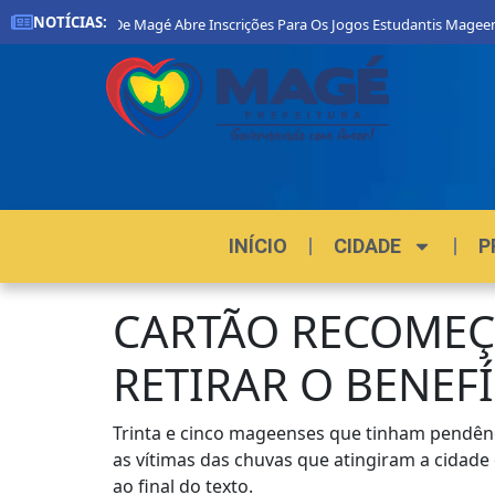
NOTÍCIAS:
Prefeitura De Magé Abre Inscrições Para Os Jogos Estudantis Mageen
INÍCIO
CIDADE
P
CARTÃO RECOMEÇ
RETIRAR O BENEF
Trinta e cinco mageenses que tinham pendênc
as vítimas das chuvas que atingiram a cidade 
ao final do texto.