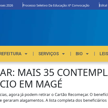
ses 2026
Processo Seletivo Da Educação: 6ª Convocação
Edital 
REFEITURA
SERVIÇOS
BIO
LEI
AR: MAIS 35 CONTEMP
ÍCIO EM MAGÉ
ias, agora já podem retirar o Cartão Recomeçar. O benefíc
e geraram alagamentos. A lista completa dos beneficiários 