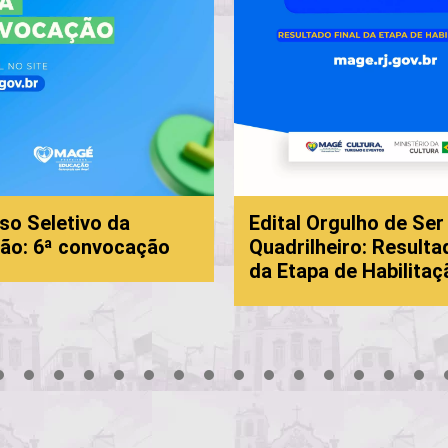
so Seletivo da
Edital Orgulho de Ser
ão: 6ª convocação
Quadrilheiro: Resulta
da Etapa de Habilitaç
3
4
5
6
7
8
9
10
11
12
13
14
15
16
17