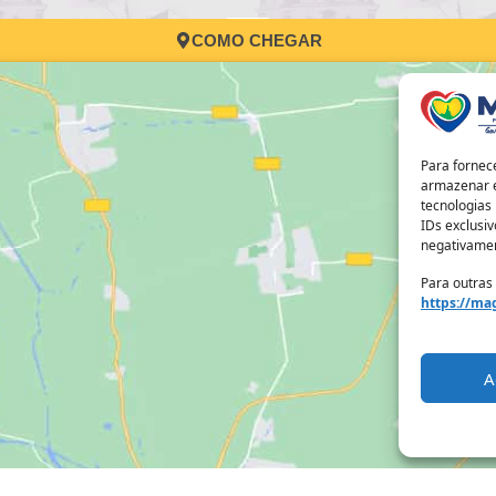
COMO CHEGAR
Para fornec
armazenar e
tecnologias
IDs exclusiv
negativamen
Para outras
https://mag
A