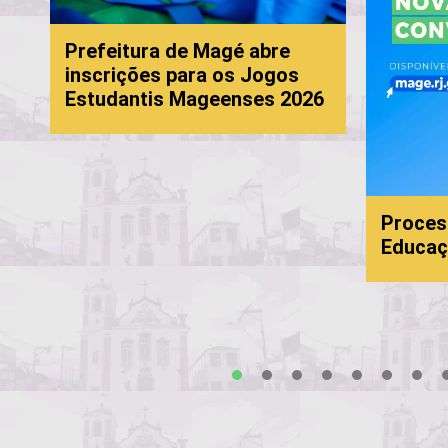
Prefeitura de Magé abre
inscrições para os Jogos
Estudantis Mageenses 2026
Proces
Educaç
s
1
2