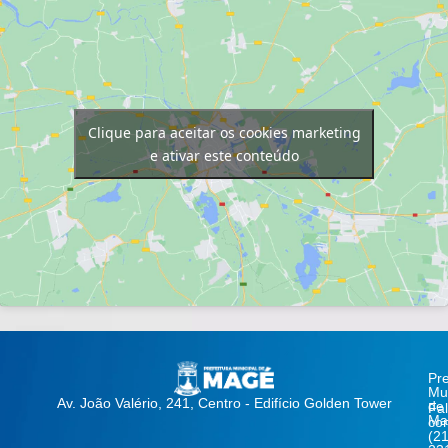
Clique para aceitar os cookies marketing
e ativar este conteúdo
Pre
Mun
Av. João Valério, 241, Centro - Edifício Golden Tower
de
Fa
Ma
co
(21